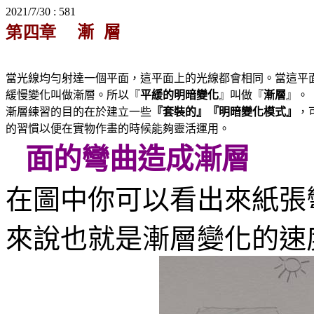
2021/7/30 : 581
漸
層
第四章
當光線均勻射達一個平面，這平面上的光線都會相同。當這平
緩慢變化叫做漸層。所以『
平緩的明暗變化
』叫做『
漸層
』。
漸層練習的目的在於建立一些
『套裝的』『明暗變化模式』
，
的習慣以便在實物作畫的時候能夠靈活運用。
面的彎曲造成漸層
在圖中你可以看出來紙張
來說也就是漸層變化的速