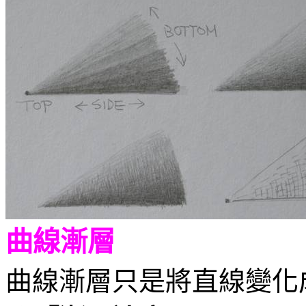
曲線漸層
曲線漸層只是將直線變化