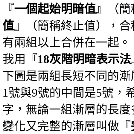
『
一個起始明暗值
』（簡
值
』（簡稱終止值），合
有兩組以上合併在一起。
我用『
灰階明暗表示法
18
下圖是兩組長短不同的漸
號與
號的中間是
號，
1
9
5
字，無論一組漸層的長度
變化又完整的漸層叫做『