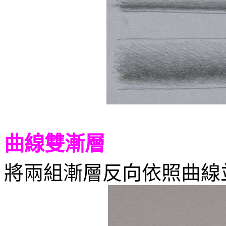
曲線雙漸層
將兩組漸層反向依照曲線