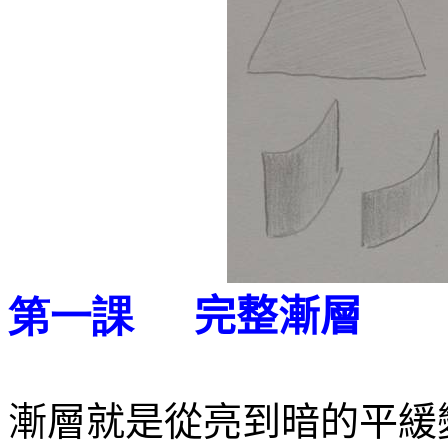
完整漸層
第一課
漸層就是從亮到暗的平緩