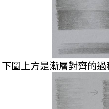
下圖上方是漸層對齊的過