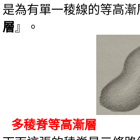
是為有單一稜線的等高漸
層
』。
多稜脊等高漸層