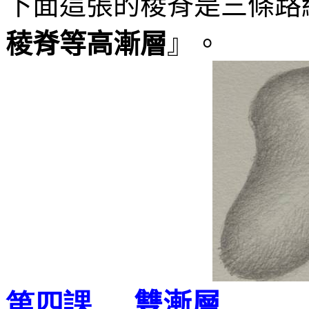
下面這張的稜脊是三條路
稜脊等高漸層
』。
雙漸層
第四課