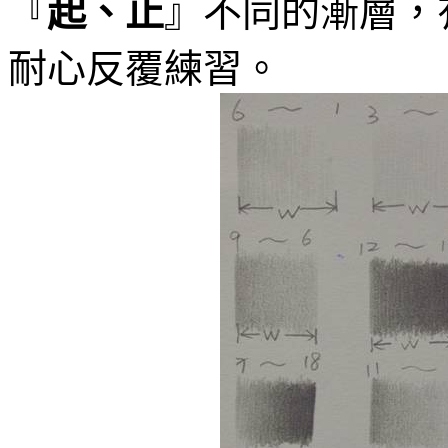
『
起、止
』不同的漸層，
耐心反覆練習。