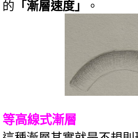
的
「漸層速度」
。
等高線式漸層
這種漸層其實就是不規則