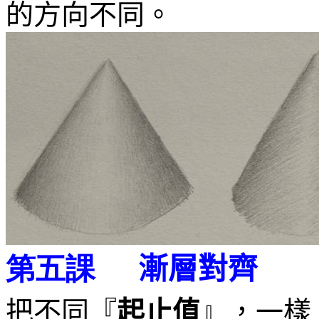
的方向不同。
漸層對齊
第五課
把不同『
起止值
』，一樣