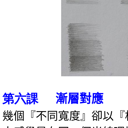
漸層對應
第六課
幾個『不同寬度』卻以『