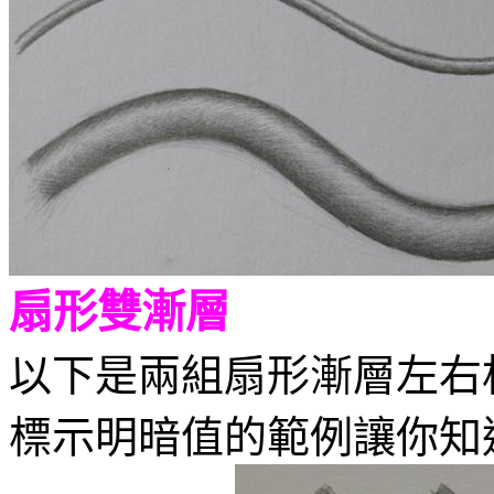
扇形雙漸層
以下是兩組扇形漸層左右
標示明暗值的範例讓你知