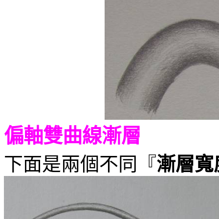
偏軸雙曲線漸層
下面是兩個不同『
漸層寬