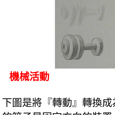
機械活動
下圖是將『轉動』轉換成