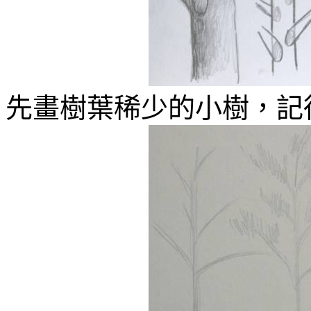
先畫樹葉稀少的小樹，記