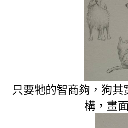
只要牠的智商夠，狗其
構，畫