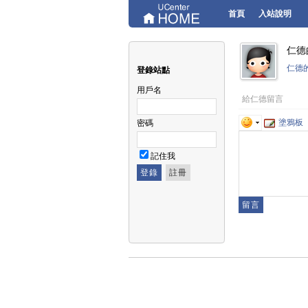
首頁
入站說明
仁德
仁德
登錄站點
用戶名
給仁德留言
塗鴉板
密碼
記住我