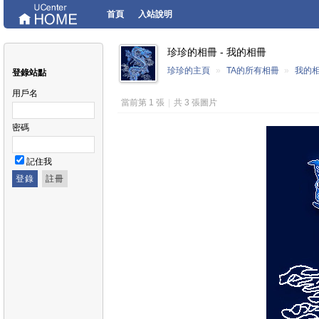
首頁
入站說明
珍珍的相冊 - 我的相冊
珍珍的主頁
»
TA的所有相冊
»
我的
登錄站點
用戶名
當前第 1 張
|
共 3 張圖片
密碼
記住我