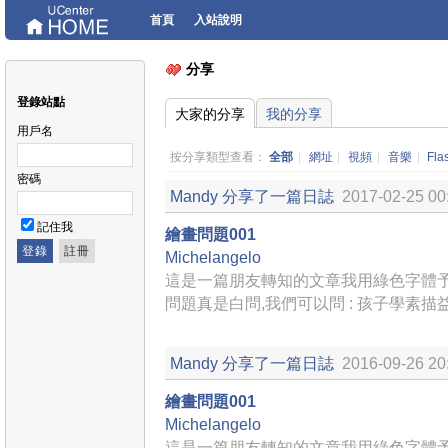
首頁
入站說明
分享
登錄站點
大家的分享
我的分享
用戶名
按分享類型查看：
全部
|
網址
|
視頻
|
音樂
|
Fla
密碼
Mandy
分享了一篇日誌
2017-02-25 00
記住我
繪畫問題001
Michelangelo
這是一篇朋友轉知的文章我用綠色字體予以
問題真是白問,我們可以問 : 孩子學素
Mandy
分享了一篇日誌
2016-09-26 20
繪畫問題001
Michelangelo
這是一篇朋友轉知的文章我用綠色字體予以